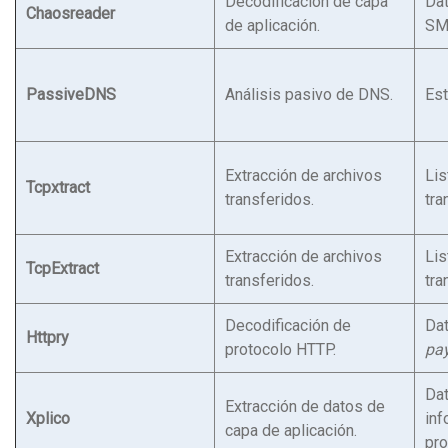
Decodificación de capa
Dat
Chaosreader
de aplicación.
SM
PassiveDNS
Análisis pasivo de DNS.
Est
Extracción de archivos
Lis
Tcpxtract
transferidos.
tra
Extracción de archivos
Lis
TcpExtract
transferidos.
tra
Decodificación de
Da
Httpry
protocolo HTTP.
pa
Dat
Extracción de datos de
Xplico
inf
capa de aplicación.
pro