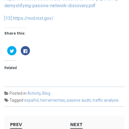
demystifying-passive-network-discovery.pdf
[13]
https://nvd.nist.gov/
Share this:
Click
Click
to
to
share
share
on
on
Twitter
Facebook
(Opens
(Opens
Related
in
in
new
new
window)
window)
Posted in
Activity
,
Blog
Tagged
español
,
herramientas
,
passive audit
,
traffic analysis
Post
PREV
NEXT
navigation