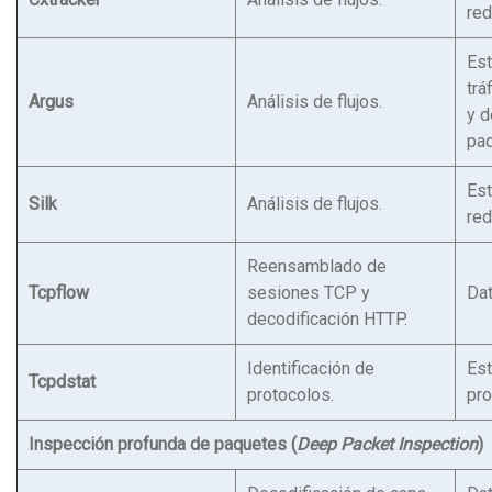
red
Est
trá
Argus
Análisis de flujos.
y d
paq
Est
Silk
Análisis de flujos.
red
Reensamblado de
Tcpflow
sesiones TCP y
Da
decodificación HTTP.
Identificación de
Est
Tcpdstat
protocolos.
pro
Inspección profunda de paquetes (
Deep Packet Inspection
)