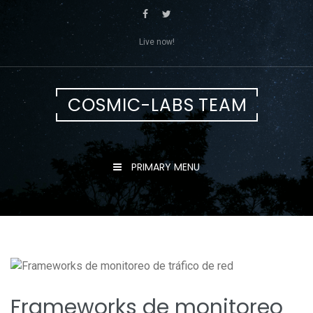
Skip
to
content
Live now!
COSMIC-LABS TEAM
PRIMARY MENU
Frameworks de monitoreo