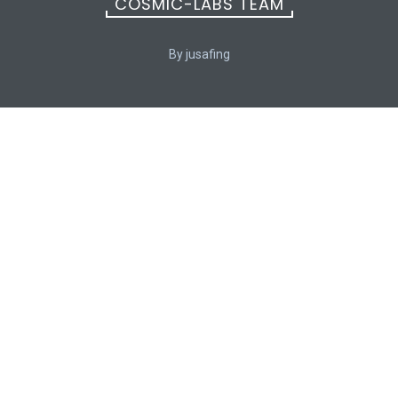
COSMIC-LABS TEAM
By jusafing