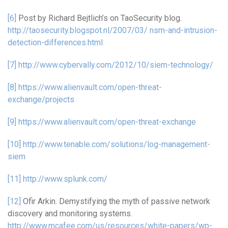
[6]
Post by Richard Bejtlich’s on TaoSecurity blog.
http://taosecurity.blogspot.nl/2007/03/ nsm-and-intrusion-
detection-differences.html
[7]
http://www.cybervally.com/2012/10/siem-technology/
[8]
https://www.alienvault.com/open-threat-
exchange/projects
[9]
https://www.alienvault.com/open-threat-exchange
[10]
http://www.tenable.com/solutions/log-management-
siem
[11]
http://www.splunk.com/
[12]
Ofir Arkin. Demystifying the myth of passive network
discovery and monitoring systems.
http://www.mcafee.com/us/resources/white-papers/wp-