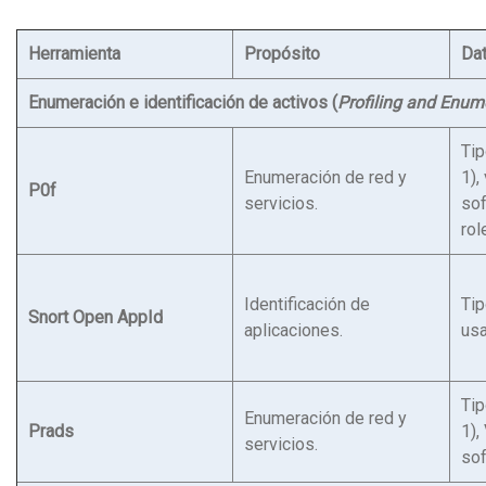
Herramienta
Propósito
Da
Enumeración e identificación de activos (
Profiling and Enum
Tip
Enumeración de red y
1),
P0f
servicios.
sof
rol
Identificación de
Tip
Snort Open AppId
aplicaciones.
usa
Tip
Enumeración de red y
Prads
1),
servicios.
sof