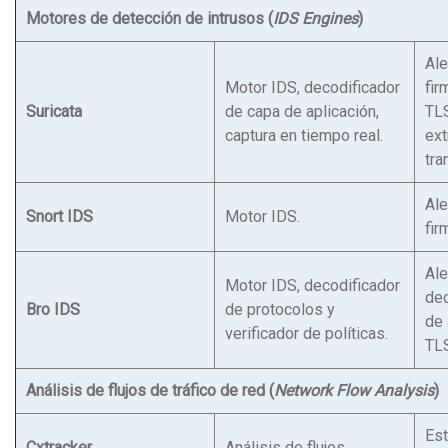
Motores de detección de intrusos (
IDS Engines
)
Ale
Motor IDS, decodificador
fir
Suricata
de capa de aplicación,
TL
captura en tiempo real.
ext
tra
Ale
Snort IDS
Motor IDS.
fir
Ale
Motor IDS, decodificador
dec
Bro IDS
de protocolos y
de 
verificador de políticas.
TL
Análisis de flujos de tráfico de red (
Network Flow Analysis
)
Est
Cxtracker
Análisis de flujos.